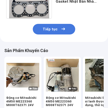
Gasket Nhật Bản Nhà
máy gốc ME121234
ME081734
Tiếp tục
Sản Phẩm Khuyến Cáo
Động cơ Mitsubishi
Động cơ Mitsubishi
Mitsubishi S6R
4M50 ME223360
4M50 ME223360
xi lanh Được s
M008T62371 24V
M008T62371 24V
dụng, thử ngh