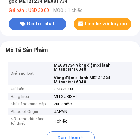
gốc ME121234 ME081734
Giá bán：USD 30.00
MOQ：1 chiếc
Giá tốt nhất
Liên hệ với bây giờ
Mô Tả Sản Phẩm
ME081734 Vòng đệm xi lanh
Mitsubishi 6D40
Điểm nổi bật
,
Vòng đệm xi lanh ME121234
Mitsubishi 6D40
Giá bán
USD 30.00
Hàng hiệu
MITSUBISHI
Khả năng cung cấp
200 chiếc
Place of Origin
JAPAN
Số lượng đặt hàng
1 chiếc
tối thiểu
Xem thêm