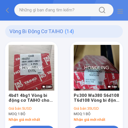
Vòng Bi Động Cơ TAIHO
(14)
4bd1 4bg1 Vòng bi
Pc300 Wa380 S6d108
động cơ TAIHO cho
T6d108 Vòng bi động
máy xúc Zx200 Zx120
cơ TAIHO 6222-31-
Giá bán:
5USD
Giá bán:
35USD
Ex200 Ex120
3040 R417h
MOQ:
1 BỘ
MOQ:
1 BỘ
Nhận giá mới nhất
Nhận giá mới nhất