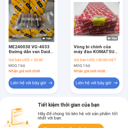
ME240030 VG-4033
Vòng bi chính của
Đường dẫn van Daido
máy đào KOMATSU
NDC Nhật Bản 4M50
6D102 6D107 DAIHO
Giá bán:
USD + 20.00
Giá bán:
USD +30.00+SET
6M60
M420A 0,25
MOQ:
1 bộ
MOQ:
1 bộ
Nhận giá mới nhất
Nhận giá mới nhất
Liên hệ với bây giờ
Liên hệ với bây giờ
Tiết kiệm thời gian của bạn
Hãy để chúng tôi liên hệ với sản phẩm tốt
nhất với bạn.