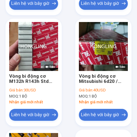
Liên hệ với bây giờ
Liên hệ với bây giờ
Vòng bi động cơ
Vòng bi động cơ
M132h R143h Std
Mitsubishi 6d20 /
TAIHO cho động cơ
6d22 / 6d24 TAIHO
Giá bán:
30USD
Giá bán:
40USD
6d31 6d34
Ms-1162gp M115h
MOQ:
1 BỘ
MOQ:
1 BỘ
M6308k Me052053
Nhận giá mới nhất
Nhận giá mới nhất
Liên hệ với bây giờ
Liên hệ với bây giờ