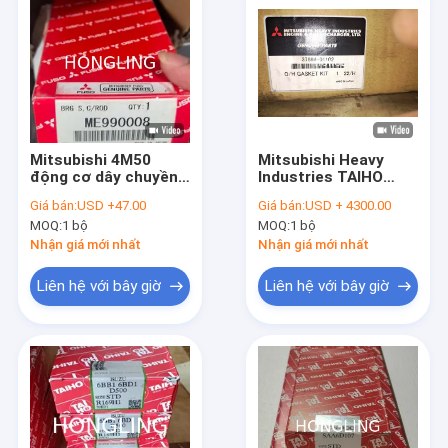
Mitsubishi 4M50
Mitsubishi Heavy
động cơ dây chuyền
Industries TAIHO
kết nối với vòng bi
Motor Bearings S16R
Giá bán:
USD +47.00
Giá bán:
USD + 4300.00
ME990008 ME990007
S12R Gói sửa chữa
MOQ:
1 bộ
MOQ:
1 bộ
nhiệt điều chỉnh
lớn 37894-01102
ME303201
nguyên bản
Nhận giá mới nhất
Nhận giá mới nhất
Liên hệ với bây giờ
Liên hệ với bây giờ
Nhà
Các sản phẩm
Về chúng tôi