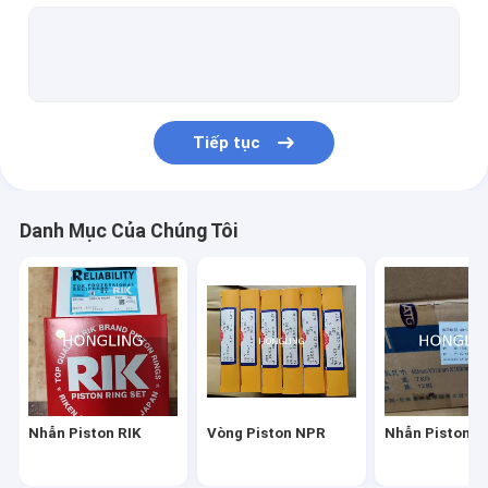
Vòng bi động cơ DAIDO
Phụ tùng thay thế của ngành công nghiệp nặng Mitsubishi
Phụ tùng động cơ Cummins
Tiếp tục
Phụ tùng chính hãng Nissan
Phụ tùng động cơ Diesel Hino
Danh Mục Của Chúng Tôi
Bộ phận động cơ máy xúc Isuzu
Bộ phận động cơ Mitsubishi Fuso
Bộ phận động cơ máy xúc Komatsu
Con dấu dầu NOK
Nhẫn Piston RIK
Vòng Piston NPR
Nhẫn Piston T
Van động cơ Fuji