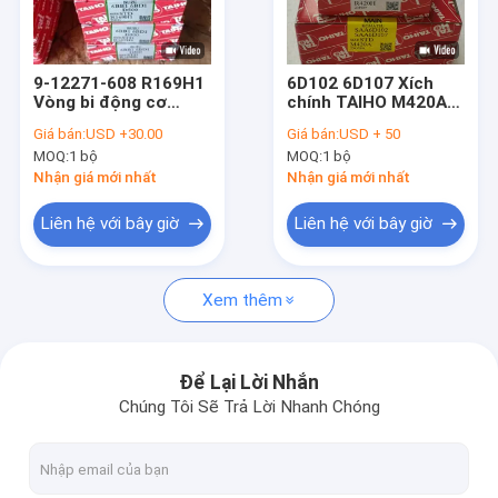
Tham quan nhà máy
Kiểm soát chất lượng
9-12271-608 R169H1
6D102 6D107 Xích
Vòng bi động cơ
chính TAIHO M420A
Liên hệ chúng tôi
TAIHO cho vòng bi
R420H Độ khoan
Giá bán:
USD +30.00
Giá bán:
USD + 50
kết nối Isuzu 6BD1
dung đánh bóng cao
MOQ:
1 bộ
MOQ:
1 bộ
6BB1 6BG1
Yêu cầu báo giá
Nhận giá mới nhất
Nhận giá mới nhất
Liên hệ với bây giờ
Liên hệ với bây giờ
Nhẫn Piston RIK
Xem thêm
Vòng Piston NPR
Nhẫn Piston TP
Để Lại Lời Nhắn
Chúng Tôi Sẽ Trả Lời Nhanh Chóng
Vòng bi động cơ NDC
Vòng bi động cơ TAIHO