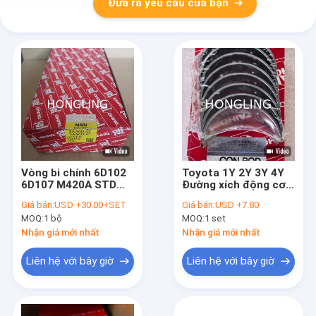
Đưa ra yêu cầu của bạn
Vòng bi chính 6D102
Toyota 1Y 2Y 3Y 4Y
6D107 M420A STD
Đường xích động cơ
cho phụ tùng máy
TAIHO R041A 13041-
Giá bán:
USD +30.00+SET
Giá bán:
USD +7.80
đào KOMATSU
71021 13041-71020
MOQ:
1 bộ
MOQ:
1 set
M041A
Nhận giá mới nhất
Nhận giá mới nhất
Liên hệ với bây giờ
Liên hệ với bây giờ