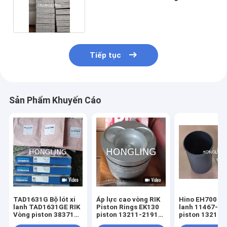
40118
Tiếp tục
Sản Phẩm Khuyến Cáo
TAD1631G Bộ lót xi
Áp lực cao vòng RIK
Hino EH700 bọ
lanh TAD1631GE RIK
Piston Rings EK130
lanh 11467-12
Vòng piston 3837146
piston 13211-2191
piston 13216-
Mahle 03816vo
S4QT đầu xi lanh