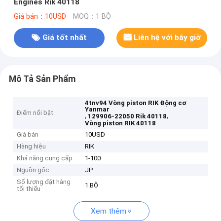
Engines Rik 40118
Giá bán：10USD
MOQ：1 BỘ
Giá tốt nhất
Liên hệ với bây giờ
Mô Tả Sản Phẩm
4tnv94 Vòng piston RIK Động cơ
Yanmar
Điểm nổi bật
,
,
129906-22050 Rik 40118
Vòng piston RIK 40118
Giá bán
10USD
Hàng hiệu
RIK
Khả năng cung cấp
1-100
Nguồn gốc
JP
Số lượng đặt hàng
1 BỘ
tối thiểu
Xem thêm