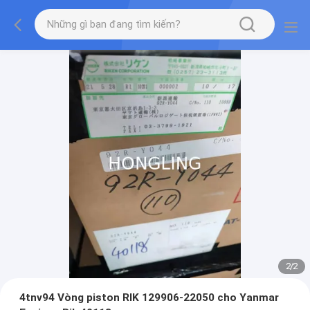
2
/
2
4tnv94 Vòng piston RIK 129906-22050 cho Yanmar